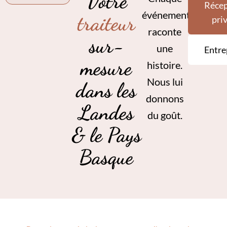
Votre
Récep
événement
traiteur
pri
raconte
sur-
une
Entre
mesure
histoire.
Nous lui
dans les
donnons
Landes
du goût.
& le Pays
Basque